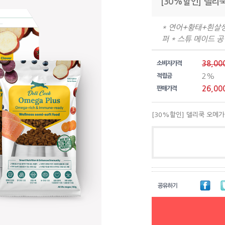
[30%할인] 델리
* 연어+황태+흰살생
퍼 * 스튜 메이드 
38,00
소비자가격
2%
적립금
26,00
판매가격
[30%할인] 델리쿡 오메가