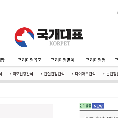
지밥
프리미엄육포
프리미엄말이
프리미엄껌