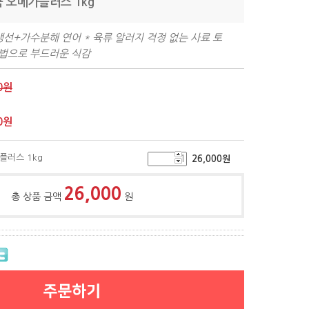
쿡 오메가플러스 1kg
선+가수분해 연어 * 육류 알러지 걱정 없는 사료 토
공법으로 부드러운 식감
0원
0
원
플러스 1kg
26,000
원
26,000
총 상품 금액
원