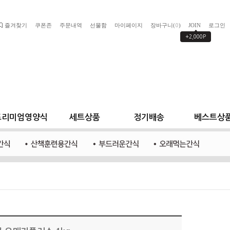
즐겨찾기
쿠폰존
주문내역
선물함
마이페이지
장바구니(
)
JOIN
로그인
0
+2,000P
프리미엄영양식
세트상품
정기배송
베스트상