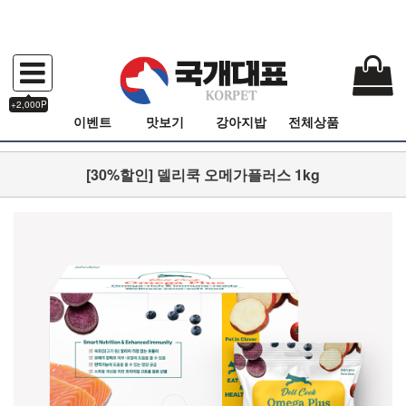
+2,000P
이벤트
맛보기
강아지밥
전체상품
[30%할인] 델리쿡 오메가플러스 1kg