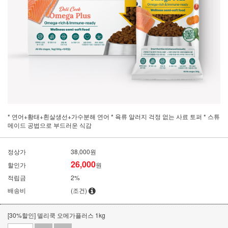
* 연어+황태+흰살생선+가수분해 연어 * 육류 알러지 걱정 없는 사료 토퍼 * 스튜
메이드 공법으로 부드러운 식감
정상가
38,000원
26,000
할인가
원
적립금
2%
배송비
(조건)
[30%할인] 델리쿡 오메가플러스 1kg