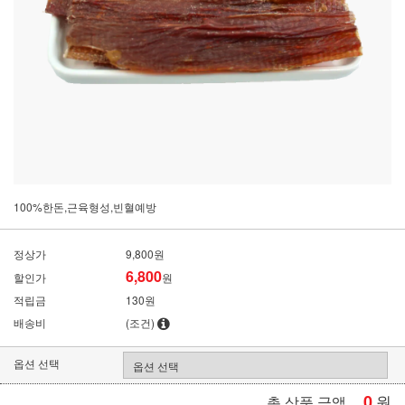
100%한돈,근육형성,빈혈예방
정상가
9,800원
6,800
할인가
원
적립금
130원
배송비
(조건)
옵션 선택
0
원
총 상품 금액