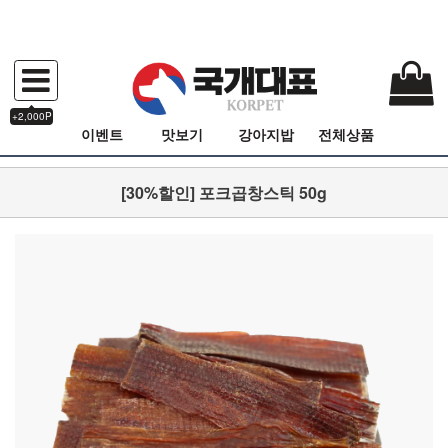
+2,000P
이벤트
맛보기
강아지밥
전체상품
[30%할인] 포크곱창스틱 50g