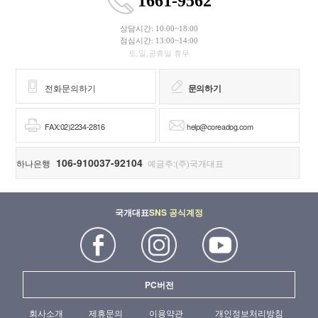
1661-9562
상담시간: 10:00~18:00
점심시간: 13:00~14:00
토,일,공휴일 휴무
전화문의하기
문의하기
FAX:02)2234-2816
help@coreadog.com
106-910037-92104
하나은행
예금주:(주)국개대표
국개대표
SNS 공식계정
PC버전
회사소개
제휴문의
이용약관
개인정보처리방침