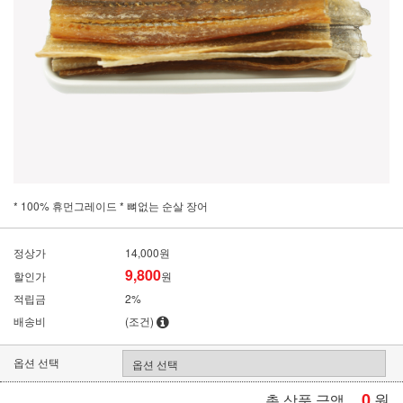
* 100% 휴먼그레이드 * 뼈없는 순살 장어
정상가
14,000원
9,800
할인가
원
적립금
2%
배송비
(조건)
옵션 선택
0
원
총 상품 금액