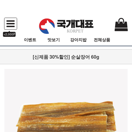
+2,000P
이벤트
맛보기
강아지밥
전체상품
[신제품 30%할인] 순살장어 60g