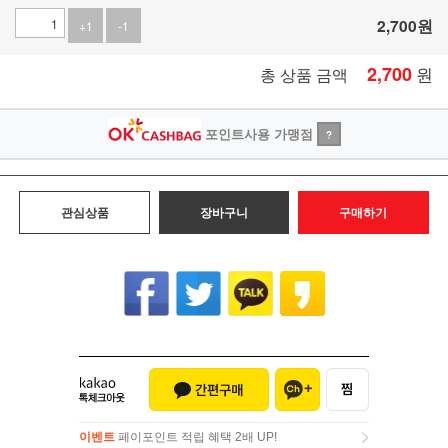
2,700
원
+1
-1
2,700
원
총 상품 금액
포인트사용 가맹점
?
관심상품
장바구니
구매하기
이벤트
페이포인트 적립 혜택 2배 UP!