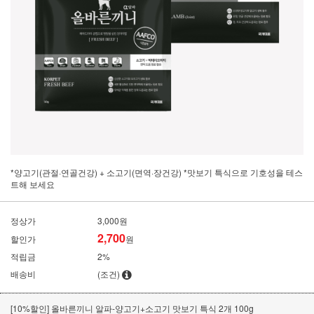
*양고기(관절·연골건강) + 소고기(면역·장건강) *맛보기 특식으로 기호성을 테스
트해 보세요
정상가
3,000원
2,700
할인가
원
적립금
2%
배송비
(조건)
[10%할인] 올바른끼니 알파-양고기+소고기 맛보기 특식 2개 100g