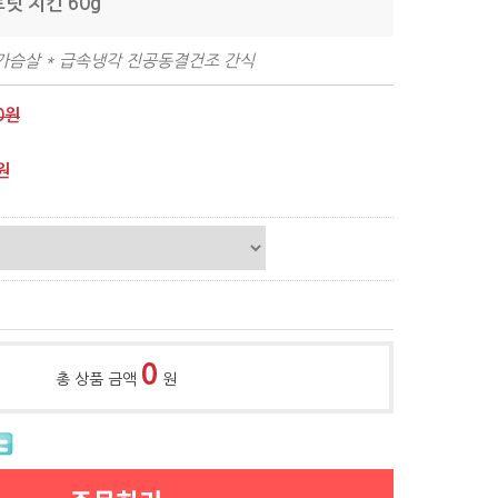
릿 치킨 60g
닭가슴살 * 급속냉각 진공동결건조 간식
0원
원
0
총 상품 금액
원