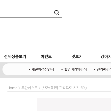
전체상품보기
이벤트
맛보기
강아
>
> [38%할인] 한입트릿 치킨 60g
Home
주간베스트