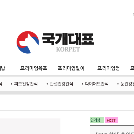
지밥
프리미엄육포
프리미엄말이
프리미엄껌