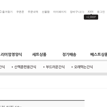
즐겨찾기
쿠폰존
주문내역
선물함
마이페이지
장바구니(
)
JOIN
로그인
0
+2,000P
프리미엄영양식
세트상품
정기배송
베스트상