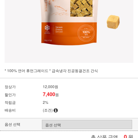
* 100% 연어 휴먼그레이드 * 급속냉각 진공동결건조 간식
정상가
12,000원
7,400
할인가
원
적립금
2%
배송비
(조건)
옵션 선택
0
원
총 상품 금액