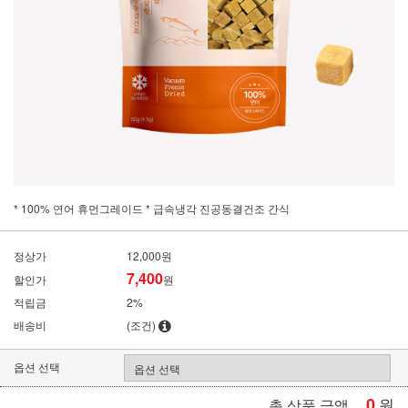
* 100% 연어 휴먼그레이드 * 급속냉각 진공동결건조 간식
정상가
12,000원
7,400
할인가
원
적립금
2%
배송비
(조건)
옵션 선택
0
원
총 상품 금액