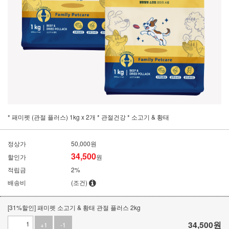
* 패미펫 (관절 플러스) 1kg x 2개 * 관절건강 * 소고기 & 황태
정상가
50,000원
34,500
할인가
원
적립금
2%
배송비
(조건)
[31%할인] 패미펫 소고기 & 황태 관절 플러스 2kg
34,500
원
+1
-1