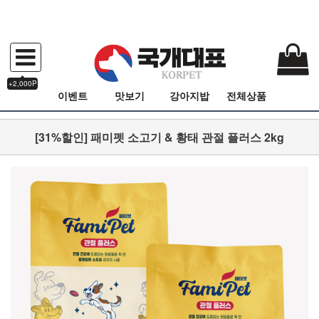
+2,000P
이벤트
맛보기
강아지밥
전체상품
[31%할인] 패미펫 소고기 & 황태 관절 플러스 2kg