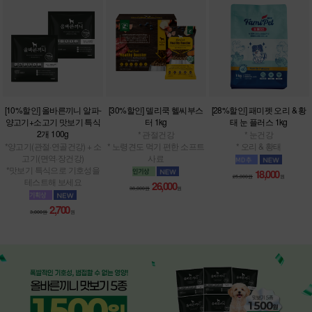
[10%할인] 올바른끼니 알파-
[30%할인] 델리쿡 헬씨부스
[28%할인] 패미펫 오리 & 황
양고기+소고기 맛보기 특식
터 1kg
태 눈 플러스 1kg
2개 100g
* 관절건강
* 눈건강
*양고기(관절·연골건강) + 소
* 노령견도 먹기 편한 소프트
* 오리 & 황태
고기(면역·장건강)
사료
*맛보기 특식으로 기호성을
18,000
25,000원
원
테스트해 보세요
26,000
38,000원
원
2,700
3,000원
원