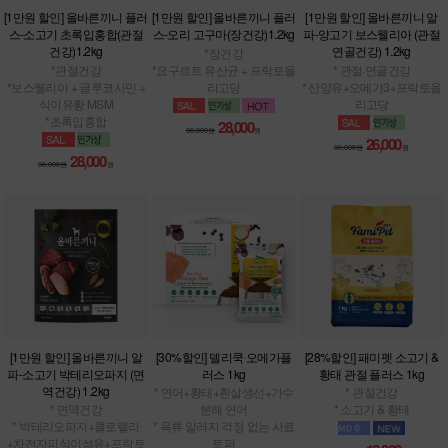
[1만원 할인] 올바른끼니 플러
[1만원 할인] 올바른끼니 플러
[1만원 할인] 올바른끼니 알
스-소고기 초록입홍합(관절
스-오리 고구마(장건강)1.2kg
파-양고기 보스웰리아 (관절
건강)1.2kg
연골건강) 1.2kg
*장건강
*관절건강
*요구르트 유산균 + 프락토올
* 관절·연골건강
*보스웰리아 + 글루코사민 +
리고당
* 산양유+오메가3+프락토올
식이유황 MSM
리고당
*초록입홍합
28,000
38,000원
원
26,000
36,000원
원
28,000
38,000원
원
[1만원 할인] 올바른끼니 알
[30%할인] 델리쿡 오메가플
[28%할인] 패미펫 소고기 &
파-소고기 박테리오파지 (면
러스 1kg
황태 관절 플러스 1kg
역건강) 1.2kg
* 연어+황태+흰살생선+가수
* 관절건강
* 면역건강
분해 연어
* 소고기 & 황태
* 박테리오파지+클로렐라
* 육류 알러지 걱정 없는 사료
+차전자피식이섬유+프락토
토퍼