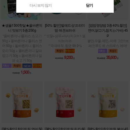
다시 보지 않기
다시 보지 않기
닫기
닫기
★샘플1500핫딜★올바른끼
[50% 할인] 발레드샹 프리미
[맘맘영양밤 3종 40%할인]
니 맛보기 5종 250g
엄 애견브러쉬
연어,닭고기,참치 (+가바) 45
p
*올바른끼니 플러스 소고기
* 빗질+샴푸+마사지 3 in 1 멀
50g + 올바른끼니 플러스 연
티브러쉬
불안,우울,예민..이제 그만! 브
어 50g + 올바른끼니 플러스
* 국내제작, 향균 99.9%
레인푸드로 스트레스 케어!
오리 50g + 올바른끼니 알파
양고기 50g + 올바른끼니 알
9,200
35,600
18,500원
원
59,400원
원
파 소고기 50g
1,500
7,800원
원
[38%할인] 한입트릿 연어 50
[38%할인] 한입트릿 치킨 60
[38%할인] 한입트릿 북어 45