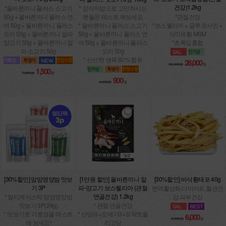
건강)1.2kg
*올바른끼니 플러스 소고기
* 강아지밥으로 고민하시는
50g + 올바른끼니 플러스 연
*관절건강
분들은 테스트 해보세요
어 50g + 올바른끼니 플러스
*보스웰리아 + 글루코사민 +
* 올바른끼니 플러스 소고기
오리 50g + 올바른끼니 알파
식이유황 MSM
50g + 올바른끼니 플러스 연
양고기 50g + 올바른끼니 알
*초록입홍합
어 50g + 올바른끼니 플러스
파 소고기 50g
오리 50g
* 신선한 생육 60% 함유
28,000
38,000원
원
1,500
7,800원
원
900
4,800원
원
[30%할인] 맘맘영양밤 맛보
[1만원 할인] 올바른끼니 알
[30%할인] 바삭황태포 40g
기 3P
파-양고기 보스웰리아 (관절
면역활성화,다이어트,혈관건
연골건강) 1.2kg
* 멀티케어스틱 맘맘영양밤
강,피부건강
맛보기 3P(24g)
* 관절·연골건강
* 맛보기로 기호성을 테스트
* 산양유+오메가3+프락토올
6,000
8,500원
원
해 보세요!
리고당