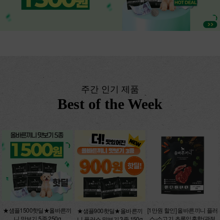
주간 인기 제품
Best of the Week
★샘플1500핫딜★올바른끼
[1만원 할인] 올바른끼니 플러
★샘플900핫딜★올바른끼
니 맛보기 5종 250g
스-소고기 초록입홍합(관절
니 플러스 맛보기 3종 150g