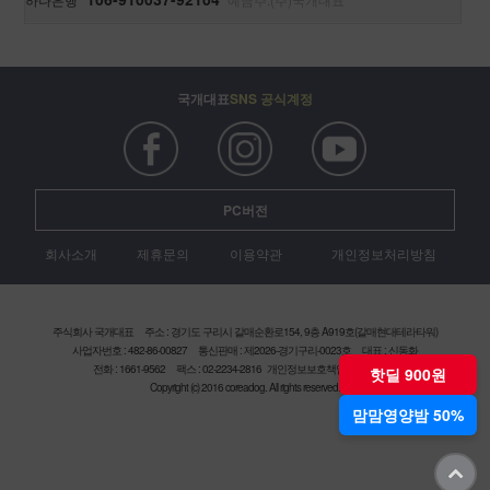
국개대표
SNS 공식계정
PC버전
회사소개
제휴문의
이용약관
개인정보처리방침
주식회사 국개대표
주소 : 경기도 구리시 갈매순환로154, 9층 A919호(갈매현대테라타워)
사업자번호 : 482-86-00827
통신판매 : 제2026-경기구리-0023호
대표 : 신동화
전화 : 1661-9562
팩스 : 02-2234-2816
개인정보보호책임자 : 정원석
핫딜 900원
Copyright (c) 2016 coreadog. All rights reserved.
맘맘영양밤 50%