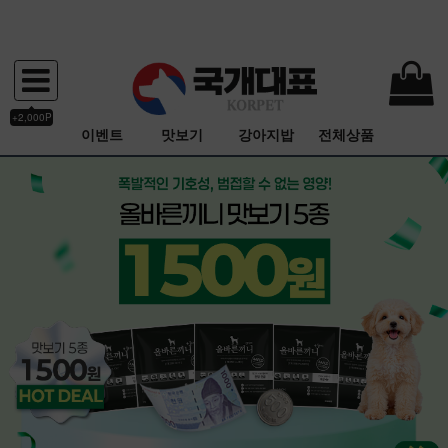
+2,000P
이벤트
맛보기
강아지밥
전체상품