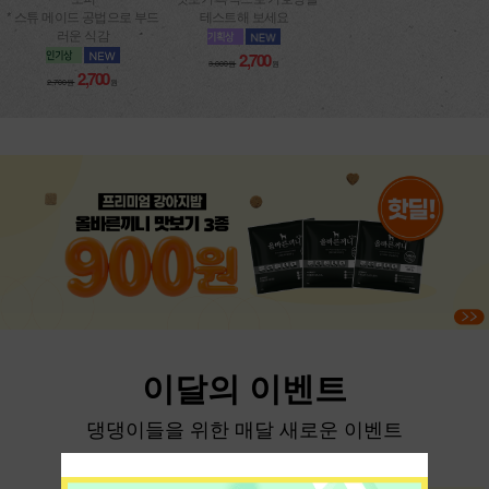
* 스튜 메이드 공법으로 부드
테스트해 보세요
러운 식감
2,700
3,000원
원
2,700
2,700원
원
이달의 이벤트
댕댕이들을 위한 매달 새로운 이벤트
더보기