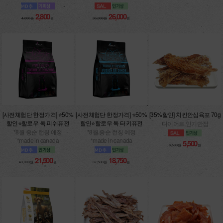
2,800
26,000
4,000원
원
36,000원
원
[사전체험단 한정가격] ⭐50%
[사전체험단 한정가격] ⭐50%
[35%할인] 치킨안심육포 70g
할인⭐할로우 독 피쉬퓨전
할인⭐할로우 독 터키퓨전
다이어트,인기만점
*8월 중순 런칭 예정
*8월 중순 런칭 예정
*made in canada
*made in canada
5,500
8,500원
원
21,500
18,750
43,000원
원
37,500원
원