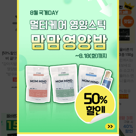
[37%할인] 쿨썸머 밸런스 팩
[50%할인] 간단하게 여행 준
★샘플900핫딜★올바른끼
비 끝! 가볍'개' 바캉스팩
니 플러스 맛보기 3종 150g
*올바른끼니 본품 택1 + 남극
크릴 오메가 바
*강아지밥 맛보기 7종 + 맘맘
* 강아지밥으로 고민하시는
*여름철 건강관리
영양밤 (택1) + 냠냠이
분들은 테스트 해보세요
*면역관리
*방수파우치 추가 증정
* 올바른끼니 플러스 소고기
50g + 올바른끼니 플러스 연
어 50g + 올바른끼니 플러스
36,200
20,600
57,500원
원
41,300원
원
오리 50g
* 신선한 생육 60% 함유
900
4,800원
원