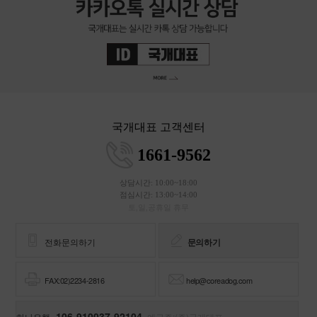
국개대표 고객센터
1661-9562
상담시간: 10:00~18:00
점심시간: 13:00~14:00
토,일,공휴일 휴무
전화문의하기
문의하기
FAX:02)2234-2816
help@coreadog.com
106-910037-92104
하나은행
예금주:(주)국개대표