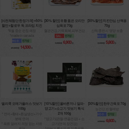
[사전체험단 한정가격] ⭐50%
[30% 할인] 유황 품은 오리안
[30%할인] 치킨안심 산책용
할인⭐할로우 독 프라임 치킨
심육포 70g
70g
*8월 중순 런칭 예정
혈관건강,기력회복,피부건강
산책/훈련시 영양 보충
*made in canada
6,900
5,800
9,800원
원
8,300원
원
14,500
29,000원
원
델리쿡 오메가플러스 맛보기
[10%할인] 올바른끼니 알파-
[30%할인] 한우간육포 70g
100g
양고기+소고기 맛보기 특식
눈건강,빈혈예방
2개 100g
* 연어+황태+흰살생선+가수
분해 연어
*양고기(관절·연골건강) + 소
4,600
6,500원
원
* 육류 알러지 걱정 없는 사료
고기(면역·장건강)
토퍼
*맛보기 특식으로 기호성을