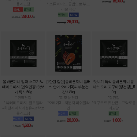
18,000
25,000원
원
올리고당
* 스튜 메이드 공법으로 부드
러운 식감
28,000
38,000원
원
26,000
38,000원
원
올바른끼니 알파-소고기 박
[1만원 할인] 올바른끼니 플러
맛보기 특식 올바른끼니 플
테리오파지 (면역건강) 맛보
스-연어 오메가3(피부·눈건
러스-오리 고구마(장건강)_5
기 특식 50g
강)1.2kg
0g
* 면역건강
*피모·눈건강
*장건강
* 박테리오파지+클로렐라
*오메가3 + 저분자 피쉬콜라
*요구르트 유산균 + 프락토올
+차전자피식이섬유+프락토
겐
리고당
올리고당
28,000
1,600
38,000원
원
1,600원
원
1,600
1,600원
원