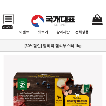
+2,000P
이벤트
맛보기
강아지밥
전체상품
[30%할인] 델리쿡 헬씨부스터 1kg