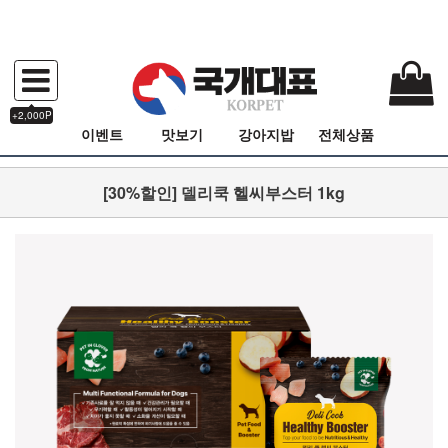
+2,000P
이벤트
맛보기
강아지밥
전체상품
[30%할인] 델리쿡 헬씨부스터 1kg