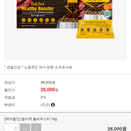
* 관절건강 * 노령견도 먹기 편한 소프트사료
정상가
38,000원
26,000
할인가
원
적립금
2%
배송비
(조건)
[30%할인] 델리쿡 헬씨부스터 1kg
26,000
원
+1
-1