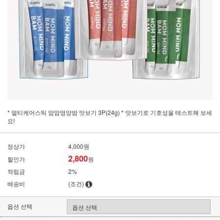
* 멀티케어스틱 맘맘영양밤 맛보기 3P(24g) * 맛보기로 기호성을 테스트해 보세
요!
정상가
4,000원
2,800
할인가
원
적립금
2%
배송비
(조건)
옵션 선택