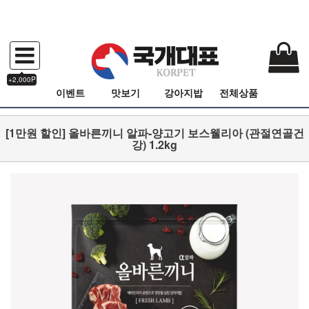
+2,000P
이벤트
맛보기
강아지밥
전체상품
[1만원 할인] 올바른끼니 알파-양고기 보스웰리아 (관절연골건
강) 1.2kg