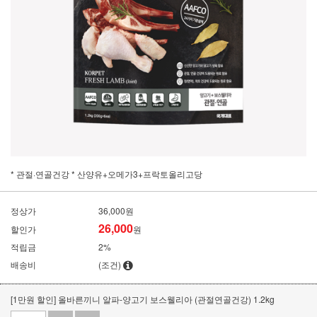
* 관절·연골건강 * 산양유+오메가3+프락토올리고당
정상가
36,000원
26,000
할인가
원
적립금
2%
배송비
(조건)
[1만원 할인] 올바른끼니 알파-양고기 보스웰리아 (관절연골건강) 1.2kg