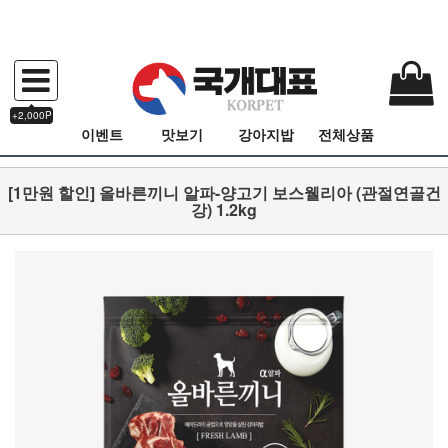
+2,000P
이벤트
맛보기
강아지밥
전체상품
[1만원 할인] 올바른끼니 알파-양고기 보스웰리아 (관절연골건
강) 1.2kg