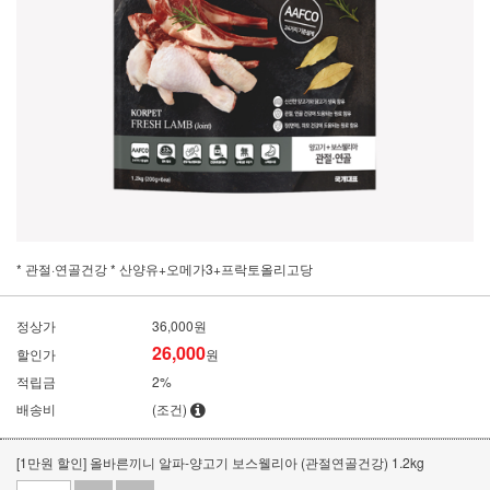
* 관절·연골건강 * 산양유+오메가3+프락토올리고당
정상가
36,000원
26,000
할인가
원
적립금
2%
배송비
(조건)
[1만원 할인] 올바른끼니 알파-양고기 보스웰리아 (관절연골건강) 1.2kg