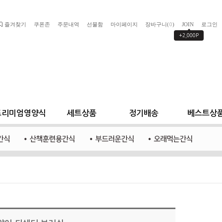
즐겨찾기
쿠폰존
주문내역
선물함
마이페이지
장바구니(
)
JOIN
로그인
0
+2,000P
프리미엄영양식
세트상품
정기배송
베스트상