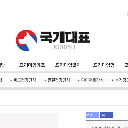
지밥
프리미엄육포
프리미엄말이
프리미엄껌