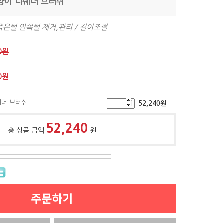
고양이 디쉐더 브러쉬
 죽은털 안쪽털 제거,관리 / 길이조절
0원
0
원
쉐더 브러쉬
52,240
원
52,240
총 상품 금액
원