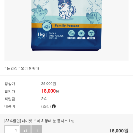
* 눈건강 * 오리 & 황태
정상가
25,000원
18,000
할인가
원
적립금
2%
배송비
(조건)
[28%할인] 패미펫 오리 & 황태 눈 플러스 1kg
18,000
원
+1
-1