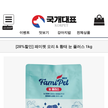
+2,000P
이벤트
맛보기
강아지밥
전체상품
[28%할인] 패미펫 오리 & 황태 눈 플러스 1kg