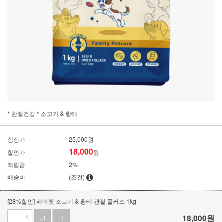
* 관절건강 * 소고기 & 황태
정상가
25,000원
18,000
할인가
원
적립금
2%
배송비
(조건)
[28%할인] 패미펫 소고기 & 황태 관절 플러스 1kg
18,000
원
+1
-1