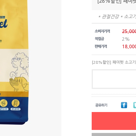
[28%할인] 패미펫
* 관절건강 * 소고기
25,00
소비자가격
2%
적립금
18,00
판매가격
[28%할인] 패미펫 소고기 