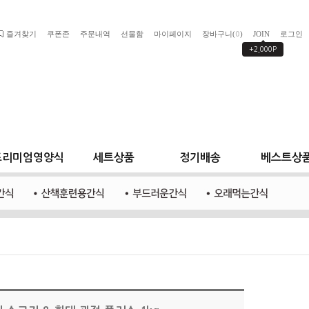
즐겨찾기
쿠폰존
주문내역
선물함
마이페이지
장바구니(
)
JOIN
로그인
0
+2,000P
프리미엄영양식
세트상품
정기배송
베스트상