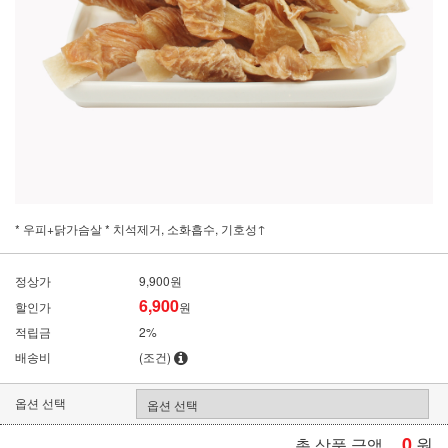
* 우피+닭가슴살 * 치석제거, 소화흡수, 기호성↑
정상가
9,900원
6,900
할인가
원
적립금
2%
배송비
(조건)
옵션 선택
0
원
총 상품 금액