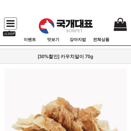
+2,000P
이벤트
맛보기
강아지밥
전체상품
[30%할인] 카우치말이 70g