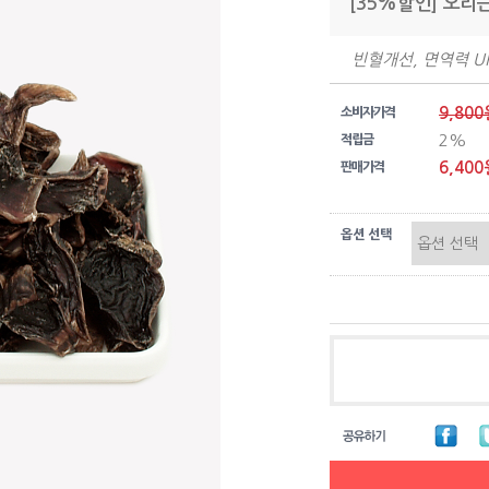
[35%할인] 오리
빈혈개선, 면역력 U
9,800
소비자가격
2%
적립금
6,400
판매가격
옵션 선택