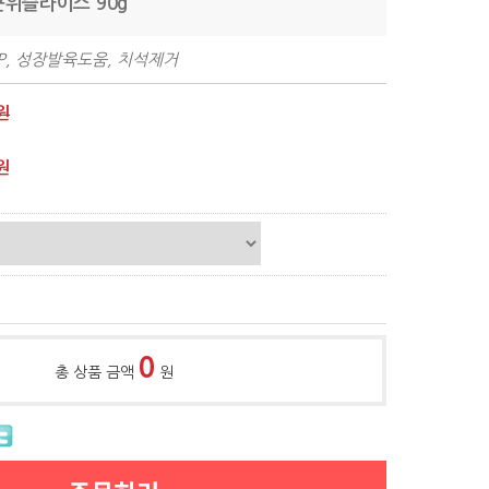
근위슬라이스 90g
P, 성장발육도움, 치석제거
원
원
0
총 상품 금액
원