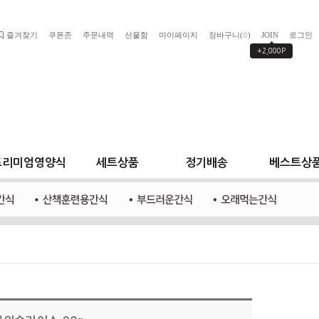
즐겨찾기
쿠폰존
주문내역
선물함
마이페이지
장바구니(
)
JOIN
로그인
0
+2,000P
프리미엄영양식
세트상품
정기배송
베스트상