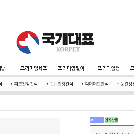
지밥
프리미엄육포
프리미엄말이
프리미엄껌